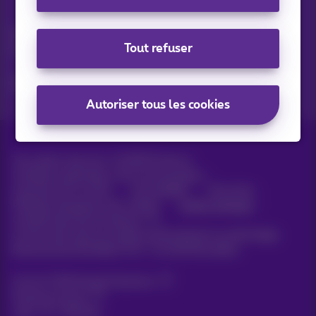
Vos actus par e-mail
Découvrez les dernières infos, promotions ou offres du
Tout refuser
moment
Oui, je suis curieux!
Autoriser tous les cookies
Tous droits réservés. ©
2026
Proximus
Conditions générales, info consommateur
Liste des prix et tarifs
Accessibilité
Vie privée
Politique de gestion des cookies
Cookie manager
Coordonnées de l’entreprise
Ce site a été créé et est géré conformément au droit belge.
Boulevard du Roi Albert II 27 - B-1030 Bruxelles.
Carrier & Wholesale Solutions
Proximus Group
Jobs
|
Sitemap