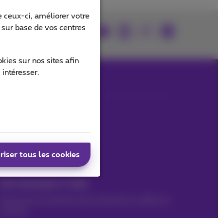
 ceux-ci, améliorer votre
s sur base de vos centres
rouvez-nous sur
ies sur nos sites afin
 intéresser.
Nos applications
riser tous les cookies
Vos actus par e-mail
Découvrez les dernières infos, promotions ou offres du
moment