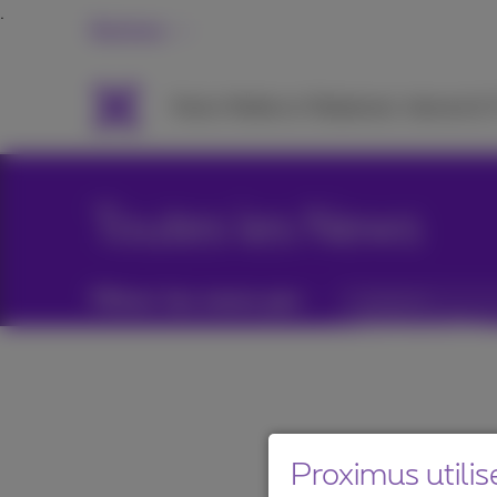
Business
Packs
Mobile et Téléphonie
Internet &
Toutes les News
Filtrer les news par :
Catégories
Proximus utilis