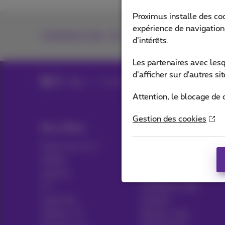
Proximus installe des co
expérience de navigation,
Contactez-nous
d’intérêts.
Les partenaires avec les
d’afficher sur d'autres s
Blog
Toutes les News
Attention, le blocage de 
Gestion des cookies
Nos offres
Aide & Contact
Packs tout en 1
Aide
Mobile
Contact
Internet
Facture
ICT
Configurer GSM
Ligne fixe
Hotspot
Options TV
Résilier votre