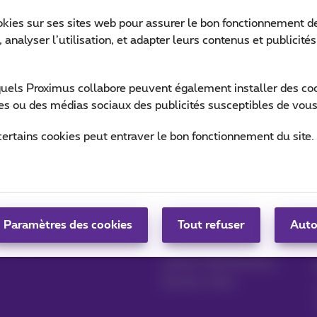
okies sur ses sites web pour assurer le bon fonctionnement de
 analyser l’utilisation, et adapter leurs contenus et publicité
Ret
quels Proximus collabore peuvent également installer des cook
ites ou des médias sociaux des publicités susceptibles de vous
certains cookies peut entraver le bon fonctionnement du site.
Gérer vos produits
Blog
MyProximus
News blog
Paramètres des cookies
Tout refuser
Auto
S'inscrire à MyProximus
Nos engagements
Avantages fidélité
Lancez votre business
Devenir client