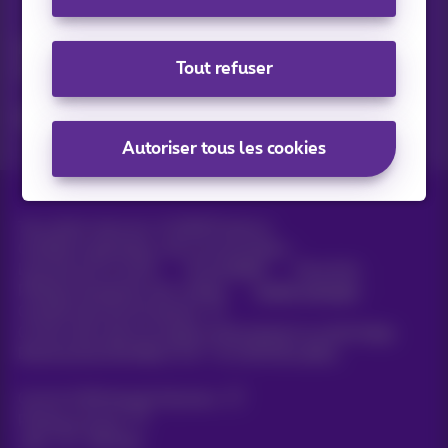
Vos actus par e-mail
Découvrez les dernières infos, promotions ou offres du
Tout refuser
moment
Oui, je suis curieux!
Autoriser tous les cookies
Tous droits réservés. ©
2026
Proximus
Conditions générales, info consommateur
Liste des prix et tarifs
Accessibilité
Vie privée
Politique de gestion des cookies
Cookie manager
Coordonnées de l’entreprise
Ce site a été créé et est géré conformément au droit belge.
Boulevard du Roi Albert II 27 - B-1030 Bruxelles.
Carrier & Wholesale Solutions
Proximus Group
Jobs
|
Sitemap