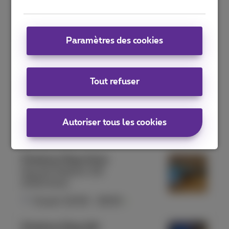
Proximus Shop Antwerpen De
Keyserlei
De Keyserlei 56
Paramètres des cookies
2018 Antwerpen
Ouvert
10:00
-
18:00
Tout refuser
Proximus Shop Antwerpen Meir
Meir 41
2000 Antwerpen
Autoriser tous les cookies
Ouvert
10:00
-
18:00
Proximus Shop Arlon
Rue de l'Hydrion 131
6700 Arlon
Ouvert
10:00
-
18:00
Proximus Shop Ath