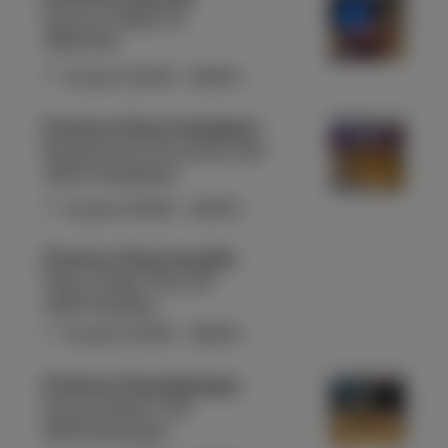
Rue aux Gâdes 10
7800 Ath
Ouvert
10:00
-
18:00
Proximus Shop Auderghem
Boulevard du Souverain 240
1160 Auderghem
Ouvert
10:00
-
19:00
Proximus Shop Aywaille
Place Joseph Thiry 26
4920 Aywaille
Ouvert
10:00
-
18:00
Proximus Shop Bastogne
Rue du Sablon 155
6600 Bastogne