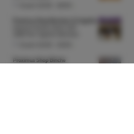
Ouvert
10:00
-
18:00
Proximus Shop Berchem St Agathe
Avenue Charles-Quint 420
1082 Sint-Agatha-Berchem
Ouvert
10:00
-
19:00
Proximus Shop Binche
Route de Charleroi 227
7134 Binche
Ouvert
10:00
-
18:00
Proximus Shop Blankenberge
Molenstraat 40
8370 Blankenberge
Ouvert
10:00
-
18:00