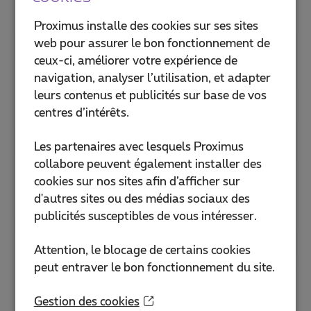
Ouvert
10:00
-
18:00
Proximus installe des cookies sur ses sites
web pour assurer le bon fonctionnement de
Proximus Shop Andenne
ceux-ci, améliorer votre expérience de
Rue du Commerce 5
navigation, analyser l’utilisation, et adapter
5300 Andenne
leurs contenus et publicités sur base de vos
Ouvert
10:00
-
18:00
centres d’intérêts.
Proximus Shop Anderlecht Cora
Les partenaires avec lesquels Proximus
Drève Olympique 13
collabore peuvent également installer des
1070 Anderlecht
cookies sur nos sites afin d’afficher sur
Ouvert
10:00
-
19:00
d'autres sites ou des médias sociaux des
publicités susceptibles de vous intéresser.
Proximus Shop Anderlecht
Westland Shopping
Attention, le blocage de certains cookies
Boulevard Sylvain Dupuis 433
peut entraver le bon fonctionnement du site.
1070 Bruxelles
Ouvert
10:00
-
19:30
Gestion des cookies