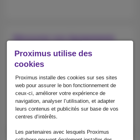
Découvrez nos équipements
internet de pointe
Proximus utilise des
Nos Internet Box(+) et Wi-Fi Boosters(+)
cookies
équipés des meilleures technologies offrent une
Proximus installe des cookies sur ses sites
connexion rapide et stable dans toute votre
web pour assurer le bon fonctionnement de
habitation.
ceux-ci, améliorer votre expérience de
navigation, analyser l’utilisation, et adapter
Consultez notre page équipements
leurs contenus et publicités sur base de vos
internet
centres d’intérêts.
Les partenaires avec lesquels Proximus
collabore peuvent également installer des