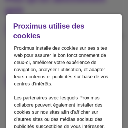
gsm
Utilisez votre gsm à l’étranger
Proximus utilise des
cookies
Grâce au Daily Roaming Pass, votre abonnement
couvre vos besoins à l’étranger.
Proximus installe des cookies sur ses sites
web pour assurer le bon fonctionnement de
Plus d'infos sur le roaming
ceux-ci, améliorer votre expérience de
navigation, analyser l’utilisation, et adapter
Nos conseils pour votre
leurs contenus et publicités sur base de vos
smartphone
centres d’intérêts.
Empruntez un appareil de remplacement,
Les partenaires avec lesquels Proximus
protégez, réparez ou recyclez votre smartphone
collabore peuvent également installer des
cookies sur nos sites afin d’afficher sur
Nos services smartphone
d’autres sites ou des médias sociaux des
publicités susceptibles de vous intéresser.