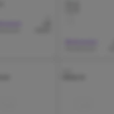
GB
256 GB
512 GB
1 TB
Ab
2 TB
9
€
Abonnement
€649,99
Abonnement
Mit Abonnement
€1
Ohne Abonnement
Apple
e Air
iPhone 15