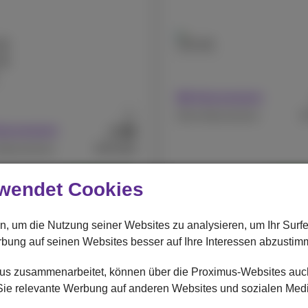
GB
128 GB
GB
Mit Abonnement
Ab
€
Ohne Abonnement
99
€
Abonnement
€979,99
Abonnement
Überholte
Überh
wendet Cookies
Apple
e 15 Pro Refurbished
iPhone 14 Refurbished
n, um die Nutzung seiner Websites zu analysieren, um Ihr Surf
rbung auf seinen Websites besser auf Ihre Interessen abzustim
imus zusammenarbeitet, können über die Proximus-Websites au
r Sie relevante Werbung auf anderen Websites und sozialen Med