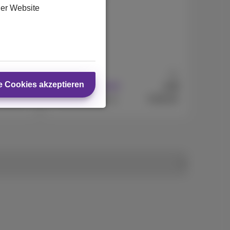
der Website
128 GB
Ab
Ab
e Cookies akzeptieren
99
9
€
€
Mit Abonnement
529,99
€399,99
Ohne Abonnement