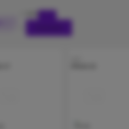
Apple
rs
Zurücksetzen
Apple
e 17
iPhone 16
GB
128 GB