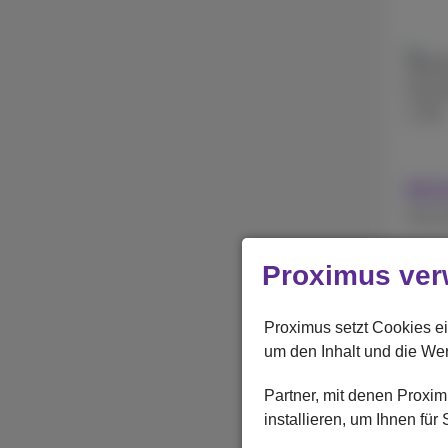
256 
512 
1 TB
Mit 
Ohne 
Proximus ver
Apple
iPhon
Proximus setzt Cookies ei
um den Inhalt und die We
Partner, mit denen Prox
installieren, um Ihnen fü