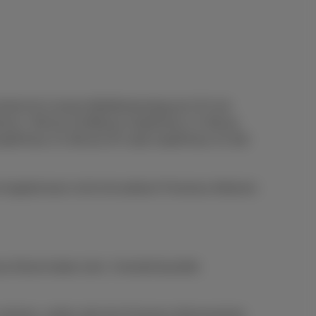
rät mit 1) einem Mobilfunkvertrag ab 15 € mit
Phone 1 GB ab 10 €/Monat, DataPhone 1,5 GB ab
 DataPhone 2,5 GB ab 25 € oder DataPhone 3,5 GB
s Angebot kann nicht mit anderen Proximus-Aktionen
-Dienst haben (min. 4 korrekt bezahlte
h nehmen, zahlen alle ihre Proximus-Abonnements