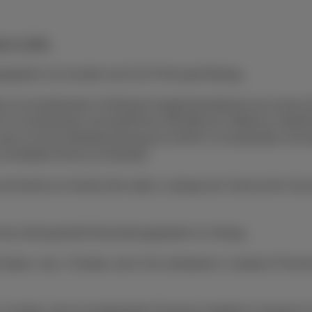
te & Tarife.
piegebühr von Auvibel und 0,15 € Recupel-Beitrag.
je ein kombiniertes 24-Monats-Angebot bestehend aus einem Ge
15 € in Kombination mit DataPhone 500 MB ab 5 €/Monat, Data
oder 3) einem Mobilfunkvertrag ab 19,99 € in Kombination mit
mit Mobile (Flex(+)) Unlimited.
die bereits ein Handy-Abo haben, solange der Vorrat reicht. Da
 das Gerät gemäß Rückzahlungstabelle im Vertrag.
haben, max. 3 Geräte, wenn Sie mindestens 1 anderen Proximus
n. Kunden, die ein kombiniertes Proximus-Angebot in Anspruc