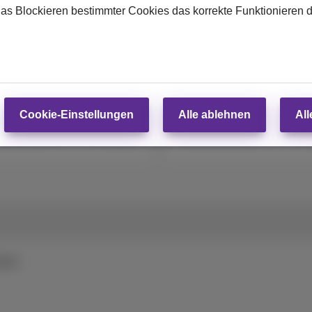
das Blockieren bestimmter Cookies das korrekte Funktionieren 
GB
128 GB
Ab
Cookie-Einstellungen
Alle ablehnen
All
99
€
Abonnement
Mit Abonnement
€749,99
€
Abonnement
Ohne Abonnement
iten