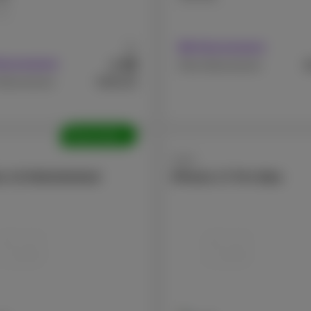
GB
Mit Abonnement
Ab
49
€
Abonnement
€
Ohne Abonnement
€969,99
Abonnement
Überholte
Apple
e 15 Refurbished
iPhone 17 Pro Max