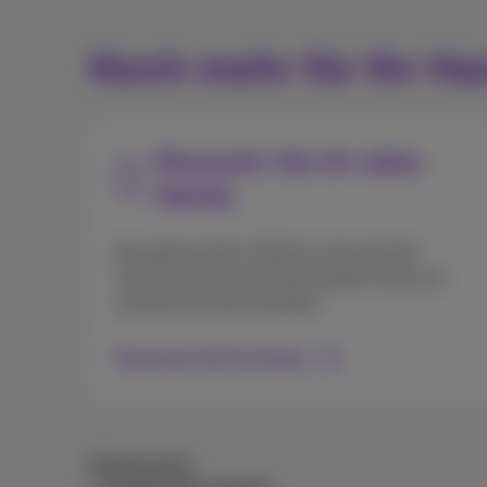
Noch mehr für Ihr Ha
Recyceln Sie Ihr altes
Handy
Ihre gebrauchten Telefone sind wertvoll!
Tauschen Sie Ihre Handys gegen Geld und
schützen Sie den Planeten.
Recyceln Sie Ihr Handy
Bedingungen