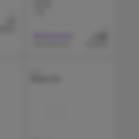
512 GB
1 TB
Ab
9
€
Ab
869,99
449
€
Mit Abonnement
€1329,99
Ohne Abonnement
Apple
iPhone 17e