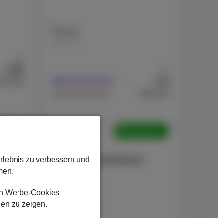
128 GB
256 GB
Ab
99
€
Ab
9
€
Mit Abonnement
719,99
€619,99
Ohne Abonnement
olte
Überholte
Apple
iPhone 13 Refurbished
erlebnis zu verbessern und
men.
ch Werbe-Cookies
ien zu zeigen.