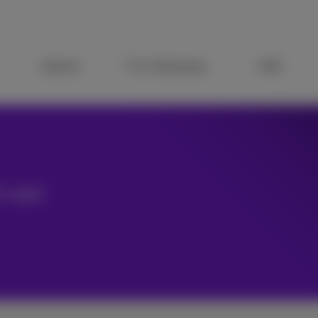
Internet
TV & Streaming
Hilfe
h was!