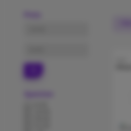
Preis
Filte
von (€)
bis (€)
Apple
iPhon
Ok
Speicher
64 GB
128 GB
256 GB
512 GB
256 