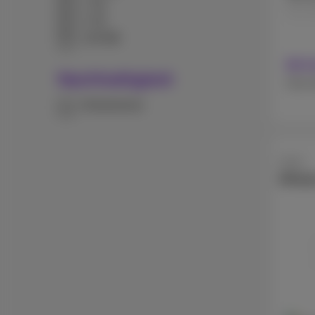
1 TB
512 
2 TB
128 MB
Mit 
Nachhaltigkeit
Ohne 
Refurbished
Apple
iPhon