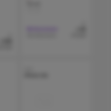
256 GB
512 GB
Ab
99
€
Mit Abonnement
Ab
€719,99
Ohne Abonnement
599
€
479,99
Apple
iPhone 16e