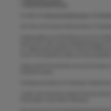
Kombiniertes Angebot
Allgemeine Bedingungen
Es gelten die
Allgemeine Bedingungen
und
Preislis
Die Preise sind inklusive Mehrwertsteuer, Privatko
Angebot gültig vom 03.08.2026 bis zum 01.11.2026 
Special Deal, oder 2) einem Mobilfunkvertrag ab 
15,- €/Monat oder DataPhone 2 GB ab 20 €/Monat; 
ab 35 €. Die DataPhone-Option ist nicht kompatibel 
Gültig sowohl für Neukunden als auch für Kunden, 
kombiniert werden.
Kündigung innerhalb von 24 Monaten: Restwert für
1 Gerät, wenn Sie keinen anderen Proximus-Dienst 
Rechnungen in den letzten 6 Monaten).
Das Gerät muss mit einer Bankkarte bezahlt werde