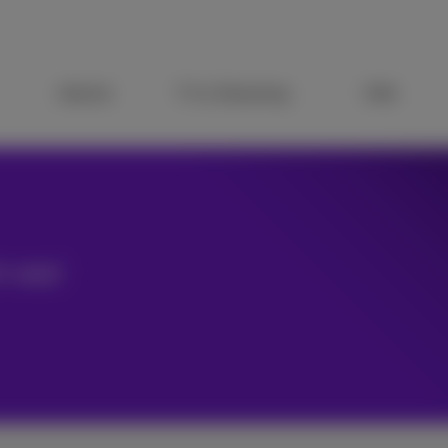
Internet
TV & Streaming
Hilfe
h was!