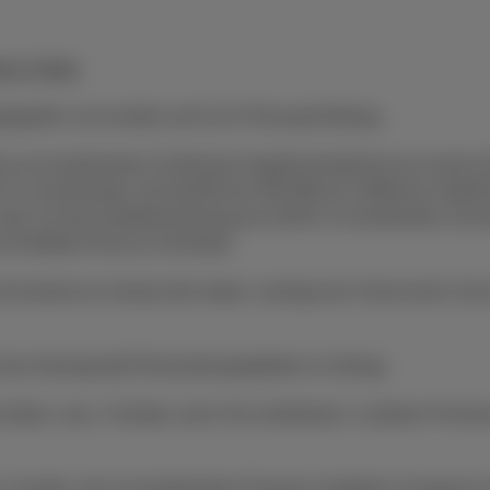
te & Tarife.
piegebühr von Auvibel und 0,15 € Recupel-Beitrag.
je ein kombiniertes 24-Monats-Angebot bestehend aus einem Ge
15 € in Kombination mit DataPhone 500 MB ab 5 €/Monat, Data
oder 3) einem Mobilfunkvertrag ab 19,99 € in Kombination mit
mit Mobile (Flex(+)) Unlimited.
die bereits ein Handy-Abo haben, solange der Vorrat reicht. Da
 das Gerät gemäß Rückzahlungstabelle im Vertrag.
haben, max. 3 Geräte, wenn Sie mindestens 1 anderen Proximus
n. Kunden, die ein kombiniertes Proximus-Angebot in Anspruc