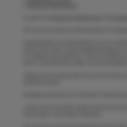
Kombiniertes Angebot
Allgemeine Bedingungen
Es gelten die
Allgemeine Bedingungen
und
Preislis
Die Preise sind inklusive Mehrwertsteuer, Privatko
Angebot gültig vom 03.08.2026 bis zum 01.11.2026 
Special Deal, oder 2) einem Mobilfunkvertrag ab 
15,- €/Monat oder DataPhone 2 GB ab 20 €/Monat; 
ab 35 €. Die DataPhone-Option ist nicht kompatibel 
Gültig sowohl für Neukunden als auch für Kunden, 
kombiniert werden.
Kündigung innerhalb von 24 Monaten: Restwert für
1 Gerät, wenn Sie keinen anderen Proximus-Dienst 
Rechnungen in den letzten 6 Monaten).
Das Gerät muss mit einer Bankkarte bezahlt werde