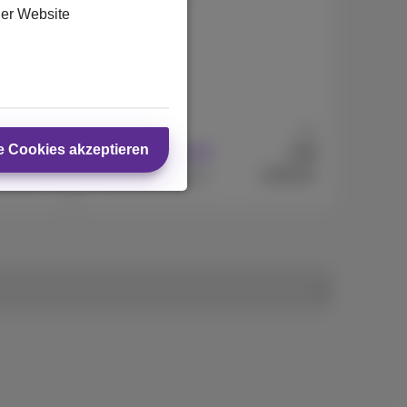
der Website
128 GB
Ab
Ab
e Cookies akzeptieren
99
9
€
€
Mit Abonnement
529,99
€399,99
Ohne Abonnement