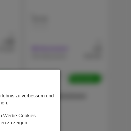
128 GB
256 GB
Ab
99
€
Ab
9
€
Mit Abonnement
719,99
€619,99
Ohne Abonnement
olte
Überholte
Apple
iPhone 13 Refurbished
erlebnis zu verbessern und
men.
ch Werbe-Cookies
ien zu zeigen.