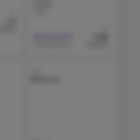
512 GB
1 TB
Ab
9
€
Ab
869,99
449
€
Mit Abonnement
€1329,99
Ohne Abonnement
Apple
iPhone 17e