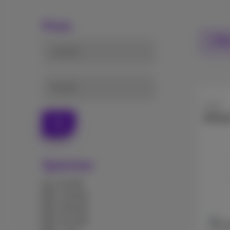
Preis
Filte
von (€)
bis (€)
Apple
iPhon
Ok
Speicher
64 GB
128 GB
256 GB
512 GB
256 