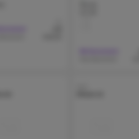
GB
256 GB
512 GB
1 TB
Ab
2 TB
9
€
Abonnement
€649,99
Abonnement
Mit Abonnement
€1
Ohne Abonnement
Apple
e Air
iPhone 15