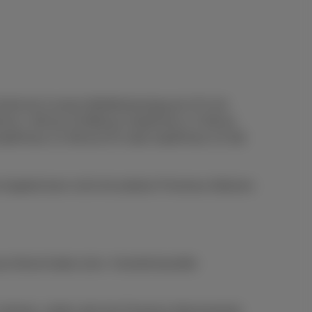
rät mit 1) einem Mobilfunkvertrag ab 15 € mit
Phone 1 GB ab 10 €/Monat, DataPhone 1,5 GB ab
 DataPhone 2,5 GB ab 25 € oder DataPhone 3,5 GB
s Angebot kann nicht mit anderen Proximus-Aktionen
-Dienst haben (min. 4 korrekt bezahlte
h nehmen, zahlen alle ihre Proximus-Abonnements