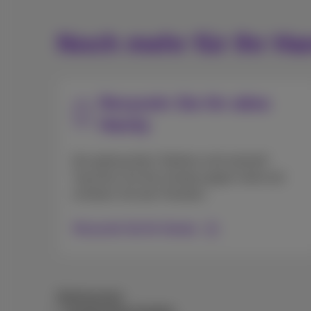
Noch mehr für Ihr Ha
Recyceln Sie Ihr altes
Handy
Ihre gebrauchten Telefone sind wertvoll!
Tauschen Sie Ihre Handys gegen Geld und
schützen Sie den Planeten.
Recyceln Sie Ihr Handy
Bedingungen