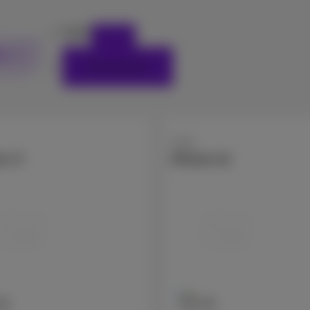
Apple
rs
Zurücksetzen
Apple
e 17
iPhone 16
GB
128 GB