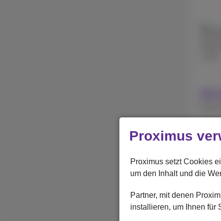
256 
512 
1 TB
Mit 
Ohne 
Proximus ver
Apple
iPhon
Proximus setzt Cookies ei
um den Inhalt und die We
Partner, mit denen Prox
installieren, um Ihnen fü