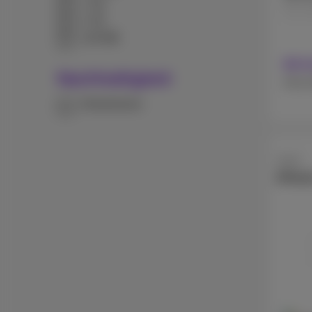
1 TB
512 
2 TB
128 MB
Mit 
Nachhaltigkeit
Ohne 
Refurbished
Apple
iPhon