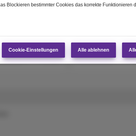
das Blockieren bestimmter Cookies das korrekte Funktionieren 
GB
128 GB
Ab
Cookie-Einstellungen
Alle ablehnen
All
99
€
Abonnement
Mit Abonnement
€749,99
€
Abonnement
Ohne Abonnement
iten