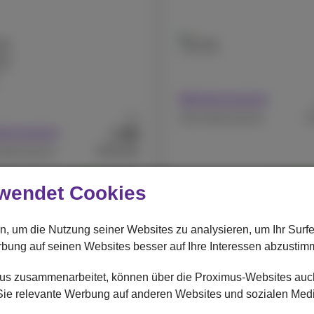
GB
128 GB
GB
Mit Abonnement
Ab
€
Ohne Abonnement
99
€
Abonnement
€979,99
Abonnement
Überholte
Überh
wendet Cookies
Apple
e 15 Pro Refurbished
iPhone 14 Refurbished
n, um die Nutzung seiner Websites zu analysieren, um Ihr Surf
rbung auf seinen Websites besser auf Ihre Interessen abzustim
imus zusammenarbeitet, können über die Proximus-Websites au
r Sie relevante Werbung auf anderen Websites und sozialen Med