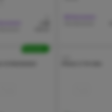
GB
Mit Abonnement
Ab
49
€
Abonnement
€
Ohne Abonnement
€969,99
Abonnement
Überholte
Apple
e 15 Refurbished
iPhone 17 Pro Max