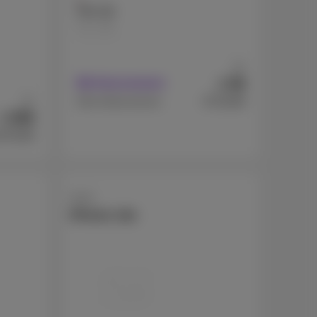
256 GB
512 GB
Ab
99
€
Mit Abonnement
Ab
€719,99
Ohne Abonnement
599
€
479,99
Apple
iPhone 16e