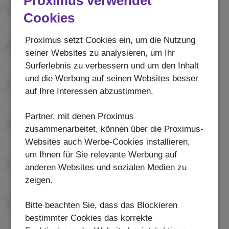
Proximus verwendet
Cookies
Proximus setzt Cookies ein, um die Nutzung
seiner Websites zu analysieren, um Ihr
Surferlebnis zu verbessern und um den Inhalt
und die Werbung auf seinen Websites besser
auf Ihre Interessen abzustimmen.
Partner, mit denen Proximus
zusammenarbeitet, können über die Proximus-
Websites auch Werbe-Cookies installieren,
um Ihnen für Sie relevante Werbung auf
anderen Websites und sozialen Medien zu
zeigen.
Bitte beachten Sie, dass das Blockieren
bestimmter Cookies das korrekte