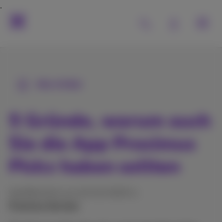
Alle Artikel
5 Gründe, warum auch
Sie die App Proximus
Pickx haben sollten
Veröffentlicht am 10/12/2025 in
Proximus‑Services