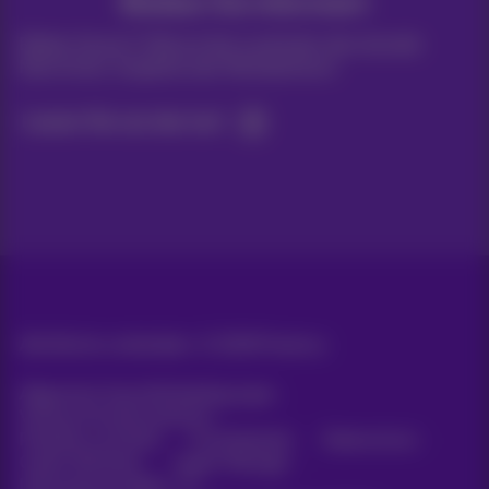
Bleiben Sie informiert
Bleiben Sie per E-Mail auf dem Laufenden über aktuelle
Nachrichten, Angebote oder Werbeaktionen
Lassen Sie uns das tun!
Alle Rechte vorbehalten. ©
2026
Proximus
Allgemeine Geschäftsbedingungen,
Verbraucherinformationen
Preisliste und Tarife
Erreichbarkeit
Datenschutz
Cookie-Richtlinie
Cookie-Manager
Unternehmensdaten