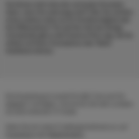
Sie können nicht ohne den vertrauten Fernseher
leben, wenn Sie unterwegs sind? Oder Sie möchten
etwas anderes sehen als Ihr Familienmitglied oder
Ihre Mitbewohner? Da sind Sie nicht der Einzige.
Und deshalb gibt es die Proximus Pickx App, die Sie
einfach auf Ihrem Smartphone oder Tablet
installieren können.
Die Anwendung ist sowohl für
iOS
als auch für
Android
verfügbar. Und sie hat viel mehr zu bieten
als einen einfachen TV-Guide.
Sehen Sie sich meine 5 Lieblingsfunktionen an, auf
Französisch
oder
Niederländisch
.