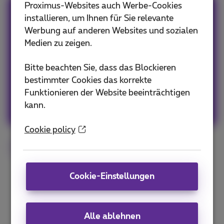
Proximus-Websites auch Werbe-Cookies
Team Proximus
installieren, um Ihnen für Sie relevante
Werbung auf anderen Websites und sozialen
Our team keeps you informed on the latest
Medien zu zeigen.
news whether it is about our products and
Bitte beachten Sie, dass das Blockieren
services or on the trends & novelties.
bestimmter Cookies das korrekte
Funktionieren der Website beeinträchtigen
Andere Artikel von Team Proximus
kann.
Cookie policy
Proximus Pickx
Cookie-Einstellungen
Alle ablehnen