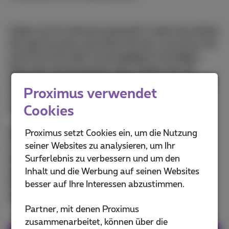
Haben wir Ihr Interesse geweckt? Laden Sie einfach
die App herunter und sehen Sie fern, wo immer Sie
sind! Sie ist für
iOS
und
Android
verfügbar.
Nach dem Download der App melden Sie sich
einfach mit Ihrem MyProximus Login und Passwort
Proximus verwendet
an. Sie haben noch kein Konto?
Hier
können Sie
eines
erstellen
.
Cookies
Die Proximus Pickx App ist für alle unsere Flex,
Proximus setzt Cookies ein, um die Nutzung
Tuttimus-, Familus-, Minimus- und Bizz-Pack-
seiner Websites zu analysieren, um Ihr
Kunden völlig kostenlos und kann auf bis zu 5
Surferlebnis zu verbessern und um den
Geräte heruntergeladen werden.
Inhalt und die Werbung auf seinen Websites
Mit Flex haben Sie 5 GB Extra-Daten exklusiv für
besser auf Ihre Interessen abzustimmen.
die Pickx-App mit Ihrem Mobilfunkvertrag
Partner, mit denen Proximus
zusammenarbeitet, können über die