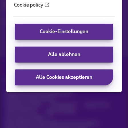
Bleiben Sie per E-Mail auf dem Laufenden über aktuelle
Cookie policy
Nachrichten, Angebote oder Werbeaktionen
Lassen Sie uns das tun!
Cookie-Einstellungen
Alle ablehnen
Alle Cookies akzeptieren
Alle Rechte vorbehalten. ©
2026
Proximus
Allgemeine Geschäftsbedingungen,
Verbraucherinformationen
Preisliste und Tarife
Erreichbarkeit
Datenschutz
Cookie-Richtlinie
Cookie-Manager
Unternehmensdaten
Diese Website wurde erstellt und wird verwaltet in