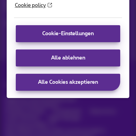
Bleiben Sie per E-Mail auf dem Laufenden über aktuelle
Cookie policy
Nachrichten, Angebote oder Werbeaktionen
Lassen Sie uns das tun!
Cookie-Einstellungen
Alle ablehnen
Alle Cookies akzeptieren
Alle Rechte vorbehalten. ©
2026
Proximus
Allgemeine Geschäftsbedingungen,
Verbraucherinformationen
Preisliste und Tarife
Erreichbarkeit
Datenschutz
Cookie-Richtlinie
Cookie-Manager
Unternehmensdaten
Diese Website wurde erstellt und wird verwaltet in