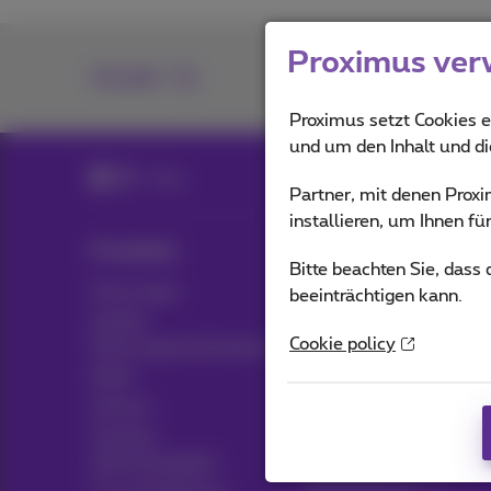
Proximus ver
Kontakt
Proximus setzt Cookies e
und um den Inhalt und d
Blog
Partner, mit denen Pro
installieren, um Ihnen f
Produkte
Blog
Bitte beachten Sie, dass
Packungen
Nachrichten-Blog
beeinträchtigen kann.
Andere
Möglicherweise denke
Cookie policy
Packungskombinationen
Kundenvorteile
Mobil
Pickx
Internet
Soziales
Live-Fernsehen
Internetangebot
TV-Guide