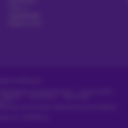
Abonnement
Forum
Zugänglichkeit
Partner vor Ort
ehalten. ©
2026
Proximus
häftsbedingungen, Verbraucherinformationen
Preisliste und Tarife
Datenschutz
Cookie-Richtlinie
Cookie-Manager
aten
rde erstellt und wird verwaltet in Übereinstimmung mit dem belgischen
Albert II, 27 - B-1030 Brüssel.