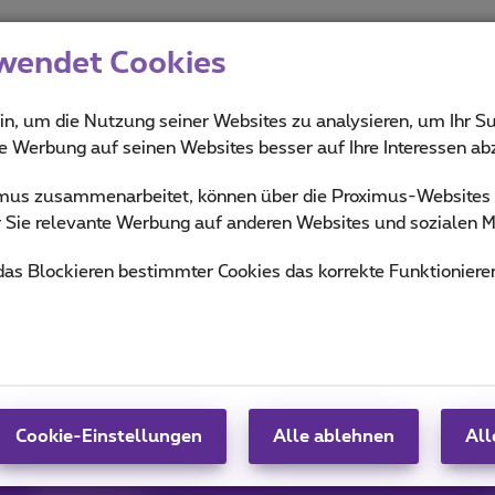
wendet Cookies
in, um die Nutzung seiner Websites zu analysieren, um Ihr Su
ie Werbung auf seinen Websites besser auf Ihre Interessen a
ximus zusammenarbeitet, können über die Proximus-Website
ür Sie relevante Werbung auf anderen Websites und sozialen M
Hilfe & Kontakt
MyProximus
 das Blockieren bestimmter Cookies das korrekte Funktioniere
Hilfe
Rechnung und Nutzung
n
Proximus Assistant
Anmelden
Kontakt
Proximus+
Einrichten eines
Mobiltelefons
Cookie-Einstellungen
Alle ablehnen
All
Gesetzentwurf
Kündigen Sie Ihr