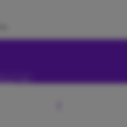
ilfe
en