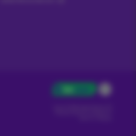
Carrier & Wholesale Solutions
Proximus Group
|
Telindus
Jobs
|
Sitemap