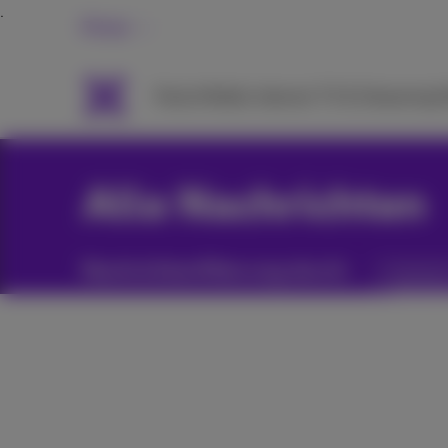
Privat
Packs
Mobile
Internet
TV & Streaming
H
Alle Nachrichten
Nachrichtenfilterung durch:
Kategori