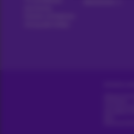
TV und Optionen
Abonnements
Ausrüstung
Festnetz und Optionen
Umzug oder Aufbau
Alle Rechte vorb
Allgemeine Gesc
Erreichbarkeit
Unternehmensd
Diese Website wu
Recht.
Boulevard du Roi 