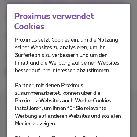
Proximus-Websites und MyProximus
Proximus verwendet
Websites und MyProximus für Verbraucher
(PDF, 325Kb)
Cookies
MyProximus für Unternehmen
(PDF, 282Kb)
Proximus setzt Cookies ein, um die Nutzung
seiner Websites zu analysieren, um Ihr
Surferlebnis zu verbessern und um den
Treue-Programme
Inhalt und die Werbung auf seinen Websites
besser auf Ihre Interessen abzustimmen.
Proximus for You
(PDF, 168Kb)
Partner, mit denen Proximus
zusammenarbeitet, können über die
Proximus-Websites auch Werbe-Cookies
installieren, um Ihnen für Sie relevante
Automatisierte Interaktionen mit
Werbung auf anderen Websites und sozialen
unserem Kundendienst
Medien zu zeigen.
Wenn Sie den Proximus-Kundendienst per