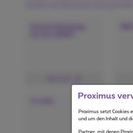
werden sie die beste Lösung finde
Granton Marketing
NE
Service (GMSF)
Siehe mehr
Proximus ver
U-smile
YO
Proximus setzt Cookies e
und um den Inhalt und d
Partner, mit denen Pro