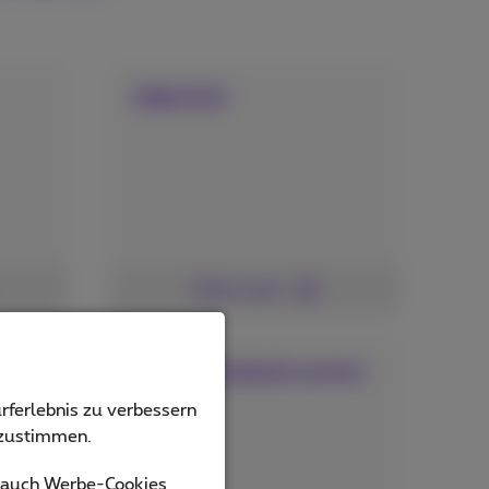
ONLYOO
Siehe mehr
Nationaledealscanner
rferlebnis zu verbessern
bzustimmen.
s auch Werbe-Cookies