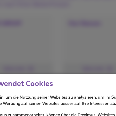
n nach Ihren Bedürfnissen.
O GROUP
One Telecom
Siehe mehr
Siehe mehr
wendet Cookies
UL
TAWKR/GENINC
in, um die Nutzung seiner Websites zu analysieren, um Ihr Su
ie Werbung auf seinen Websites besser auf Ihre Interessen a
ximus zusammenarbeitet, können über die Proximus-Website