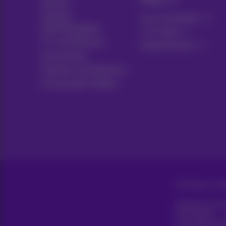
Pickx
Internet
Soziales
Live-Fernsehen
Internetangebot
TV-Guide
TV und Optionen
Abonnements
Ausrüstung
Festnetz und Optionen
Umzug oder Aufbau
Alle Rechte vorb
Allgemeine Gesc
Erreichbarkeit
Unternehmensd