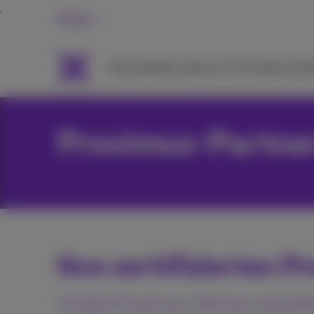
Privat
Packs
Mobile
Internet
TV & Streaming
H
Proximus-Partne
Ihre zertifizierten 
Unsere Proximus-Partner sind bere