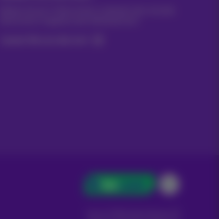
Bleiben Sie per E-Mail auf dem Laufenden über aktuelle
Nachrichten, Angebote oder Werbeaktionen
Lassen Sie uns das tun!
Carrier & Wholesale Solutions