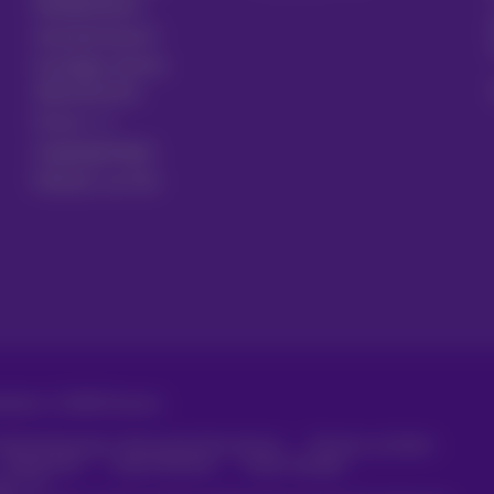
Mobiltelefons
Gesetzentwurf
Kündigen Sie Ihr
Abonnement
Forum
Zugänglichkeit
Partner vor Ort
ehalten. ©
2026
Proximus
häftsbedingungen, Verbraucherinformationen
Preisliste und Tarife
Datenschutz
Cookie-Richtlinie
Cookie-Manager
aten