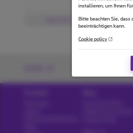
installieren, um Ihnen f
Bitte beachten Sie, dass
Siehe mehr
beeinträchtigen kann.
Cookie policy
Kontakt
Produkte
Blog
Packungen
Nachrichten-Blog
Andere
Möglicherweise denke
Packungskombinationen
Kundenvorteile
Mobil