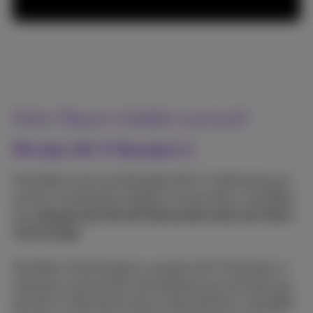
Kein Raum bleibt zurück!
Mit dem Wi-Fi Booster(+)
Schnellere und zuverlässigere Wi-Fi-Verbindung an
schwer erreichbaren Stellen in Ihrem Büro. Genießen
Sie
unbegrenzte WLAN-Reichweite dank der Mesh-
Technologie.
Die Mesh-Technologie in unserem Wi-Fi Booster(+)
optimiert automatisch die Abdeckung und Leistung
des Wi-Fi-Netzwerks Ihres Unternehmens. Genießen