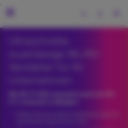
Ultraschnelle,
zuverlässige WLAN-
Verstärker für Ihr
Unternehmen
Mit Wi-Fi 6(E) und jetzt auch mit Wi-
Fi 7, erstmals in Belgien
Erleben Sie eine stabilere Verbindung, egal wie
viele Geräte angeschlossen sind