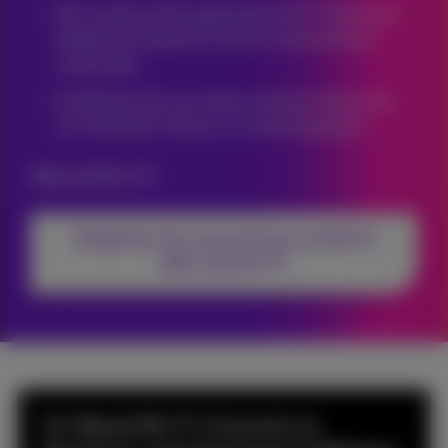
Mit unseren leistungsstarken Wi-Fi Boostern
bleiben Sie überall in Ihrem Unternehmen
verbunden
Profitieren Sie von einem sicheren Netzwerk
mit erhöhtem Schutz vor Eindringlingen
Was ist Wi-Fi 7?
Entdecken Sie unsere Packs mit Wi-Fi
6(E) und Wi-Fi 7
Tri-Band Wi-Fi 7 kommt zu