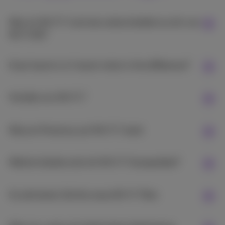
Was ist Wi-Fi 7 und wie unterscheidet es sich von
Wi-Fi 6E?
Dual-band vs tri-band: what is the difference?
Vorteile von Wi-Fi 7
Warum Proximus auf Wi-Fi 7 setzt
Welche Geräte sind mit Wi-Fi 7 kompatibel?
So aktivieren Sie Ihre neue Wi-Fi 7 Box