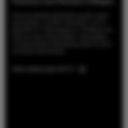
Proximus: eine Premiere in Belgien
Proximus bereitet die Einführung der neuen
Internet Box+ und Wi-Fi Boosters+ mit Tri-
Band Wi-Fi 7-Technologie vor. Profitieren Sie
bald von einer ultraschnellen, ultrastabilen
und ultrasicheren Verbindung, ideal für stark
vernetzte Unternehmen.
Mehr erfahren über Wi-Fi 7