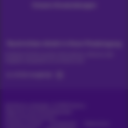
Unsere Anwendungen
Nachrichten direkt in Ihren Posteingang
Entdecken Sie die neuesten Informationen, Aktionen oder
Angebote, die gerade erst erschienen sind
Ja, ich bin neugierig!
Alle Rechte vorbehalten. ©
2026
Proximus
Allgemeine Geschäftsbedingungen,
Verbraucherinformationen
Preisliste und Tarife
Erreichbarkeit
Datenschutz