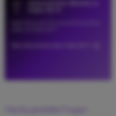
Automatischer Wechsel zu
Public Wi-Fi
Gehen Sie aus der Tür und surfen Sie nahtlos
weiter mit Public Wi-Fi
Mehr Informationen über Public Wi-Fi
Häufig gestellte Fragen