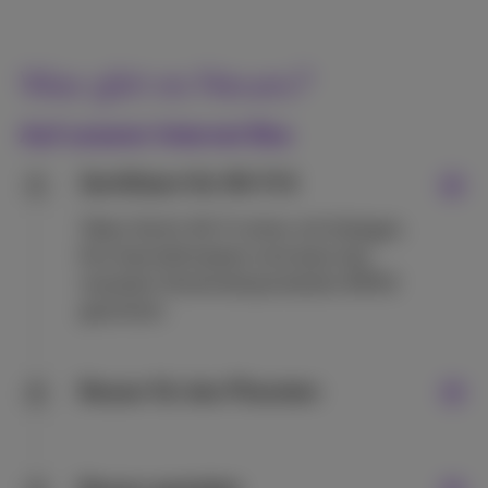
Was gibt es Neues?
Auf unserer Internet Box
Zertifiziert für Wi-Fi 6
1
Teilen Sie Ihr Wi-Fi sicher mit Kollegen.
Ihre Geschäftsdaten sind dank des
neuesten Sicherheitsprotokolls WPA3
geschützt.
Besser für den Planeten
2