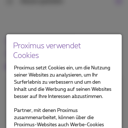
Besser gestaltet
3
Verwalten Sie Ihr Wi-Fi in der
Proximus verwendet
App Proximus+
Cookies
Entdecken Sie alle Funktionalitäten
Proximus setzt Cookies ein, um die Nutzung
seiner Websites zu analysieren, um Ihr
Surferlebnis zu verbessern und um den
QR-Code zur Freigabe Ihres Wi-
Inhalt und die Werbung auf seinen Websites
Fi
besser auf Ihre Interessen abzustimmen.
Generieren Sie einen QR-Code, um Ihren Wi-
Partner, mit denen Proximus
Fi-Zugang schnell mit Ihren Freunden zu
zusammenarbeitet, können über die
teilen.
Proximus-Websites auch Werbe-Cookies