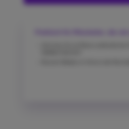
Praktisch für Mitarbeiter, die viel
Aktivieren Sie auf Reisen außerhalb der 
lokalen
Datentarif
Besserer
Schutz
vor Verlust oder Besch