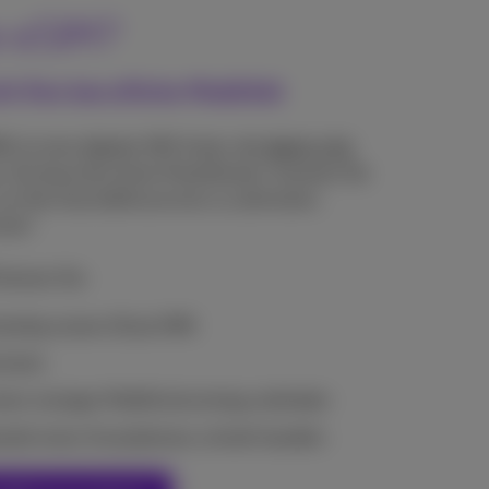
e eSIM?
t Ihre berufliche Mobilität
 ist eine digitale SIM-Karte, die
direkt in Ihr
. Sie brauchen keine Plastikkarte: Scannen Sie
um Ihre Geschäftsnummer zu aktivieren.
cher!
können Sie:
eitig nutzen (Dual SIM)
chseln
inem einzigen Mobilfunkvertrag verbinden
stahl eines Smartphones schnell handeln