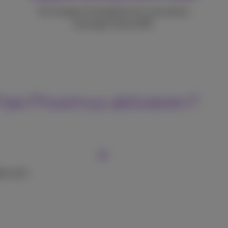
Ein einziges Smartphone für zwei aktive
Leitungen (Dual SIM).
 bei Proximus aktivieren?
te nach.