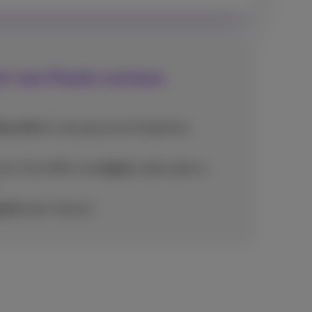
: kein Plastik und keine
ohstoffe
für die physische Produktion
üll. Die eSIMs sind
digital
, daher gibt es
istik
oder Verkauf