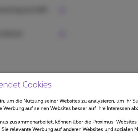
kvertrag mit eSIM
ternehmen
endet Cookies
tützen eSIM?
in, um die Nutzung seiner Websites zu analysieren, um Ihr Su
ie Werbung auf seinen Websites besser auf Ihre Interessen a
m Sie es in der Liste unten suchen. Entschuldigung, wir könne
ximus zusammenarbeitet, können über die Proximus-Website
ür Sie relevante Werbung auf anderen Websites und sozialen M