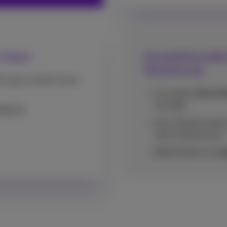
 reisen
Umweltfreundlich
Verpackung
EU ganz einfach einen
Es werden
keine R
benötigt
ädigung
Kein Verpackungsm
keine Verpackung
Kein
Bedarf an
Log