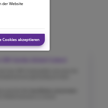
n der Website
e Cookies akzeptieren
l-SIM-Geräte (Arbeit/Leben)
n der Dual-SIM-Funktionalität und nutzen Sie
nkabonnements gleichzeitig auf einem
ch zwischen Ihrer
beruflichen und privaten
 Telefone benutzen zu müssen