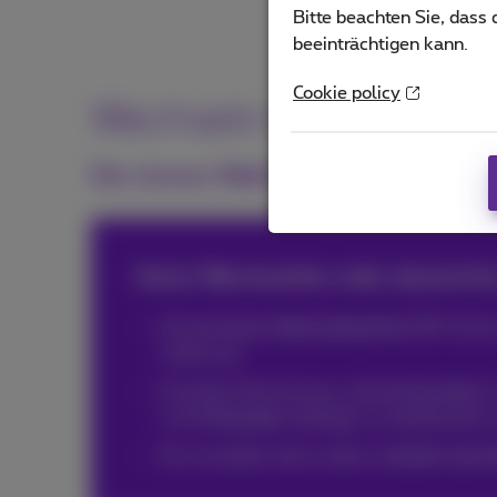
Bitte beachten Sie, dass
beeinträchtigen kann.
Cookie policy
Wechseln Sie auch für
Die clevere Wahl für moderne Unte
Keine Wartezeiten oder physisch
Sie benötigen
keine physische
SIM-Karte 
Lieferung
Schnelle Aktivierung, vollständig digital.
von
2 Stunden
anfangen zu telefonieren 
Sie verwalten alles selbst,
schnell und s