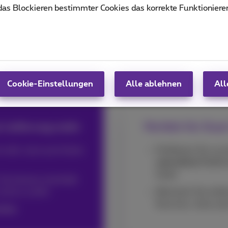
 das Blockieren bestimmter Cookies das korrekte Funktioniere
 Ihr Unternehmen zu eSIM
rnehmer
Cookie-Einstellungen
Alle ablehnen
All
e Lieferung mehr
Perfekt für Dua
mehr, also auch keine
Profitieren Sie vo
zwei aktive
Mobilfu
Gerät
 Sie können innerhalb
und zu surfen
Wechseln Sie einfa
Nummer, ohne zwei
icher