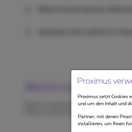
Wählen Sie einen Business-Mobilfun
2
Installieren Sie Ihre eSIM für Ihr Un
3
Proximus verw
Welche Geräte unters
Proximus setzt Cookies e
und um den Inhalt und d
Prüfen Sie, ob Ihr Gerät eSIM-kompatibel ist, inde
Proximus verkauft werden, nicht überprüfen.
Partner, mit denen Pro
installieren, um Ihnen f