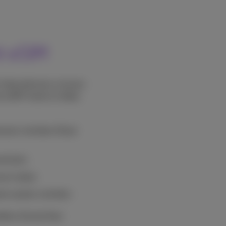
it eSIM
en Unternehmens müssen
e eSIM-Karte ist ideal,
rennen möchten (Dual
echseln
rn leiten
arte warten möchten
en Sie bei Ihrer