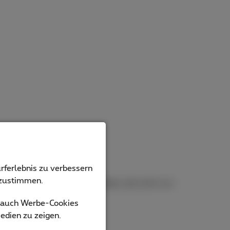
rferlebnis zu verbessern
bzustimmen.
n die Kompatibilität mit Geräten, die nicht von
s auch Werbe-Cookies
edien zu zeigen.