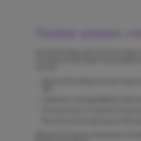
Flexibler arbeiten, m
Als Selbstständiger oder Leiter eines klein
Sie reaktionsschnell bleiben. Die geschäftlich
wenn Sie
Arbeit und Privatleben auf einem Gerät t
SIM)
Häufig reisen und regelmäßig das Gerät w
Ein kleines Team mit mehreren Pro-Numme
Nicht mehr auf die Lieferung einer SIM-K
Wählen Sie Ihr Business-Abonnement und wähl