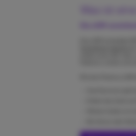
Was ist ein
Die eSIM vereinfach
Eine eSIM (embedded SIM)
Smartphone integriert ist
einfach einen QR-Code, 
Praktisch, schnell und si
Mit einer Proximus eSIM 
Zwei Nummern gleichz
Einfach das Gerät we
Mehrere Geräte mit e
Bei Verlust oder Dieb