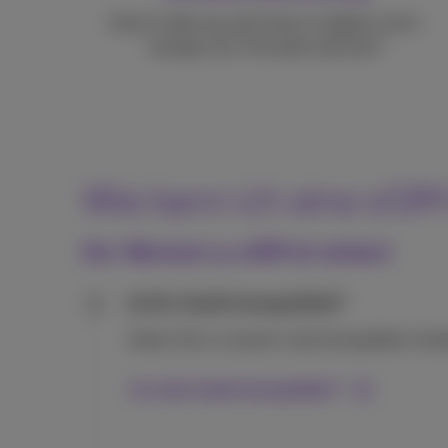
Keine Lieferung, die Karte ist digital und in
weniger als 2 Stunden aktiviert!
Wie kann ich eine eSIM
Der Wechsel zu eSIM ist einfach
Ist Ihr Gerät kompatibel?
1
Sehen Sie in unserer Liste kompatibler Gerä
Ist mein Gerät kompatibel?