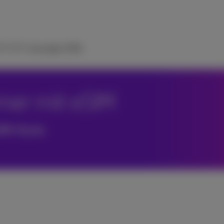
 TV
ICT-Lösungen
Hilfe
mer mit eSIM
 SIM-Karte