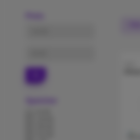
Preis
Filte
von (€)
bis (€)
Apple
iPhon
Ok
Speicher
64 GB
128 GB
256 GB
512 GB
256 