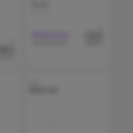
256 GB
512 GB
Ab
81
€
Mit Abonnement
,82
Ab
€595,03
Ohne Abonnement
495
,04
223,13
Apple
iPhone 16e