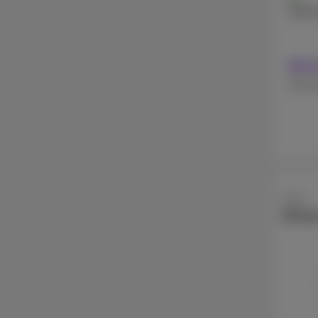
128 
Mit 
Ohne 
Apple
iPhon