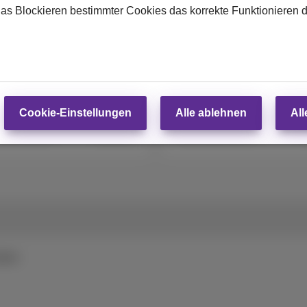
das Blockieren bestimmter Cookies das korrekte Funktionieren 
GB
128 GB
Ab
Cookie-Einstellungen
Alle ablehnen
All
81
€
Abonnement
Mit Abonnement
,82
€619,83
€
Abonnement
Ohne Abonnement
iten