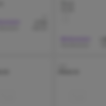
GB
256 GB
512 GB
1 TB
Ab
2 TB
7
€
Abonnement
,44
€537,18
Abonnement
€
Mit Abonnement
€1
Ohne Abonnement
Apple
e Air
iPhone 15