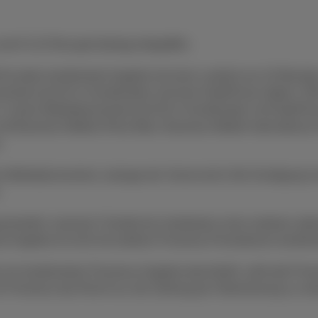
nd € 0,15 Recupel-beitrag inbegriffen.
ür jedes kombinierte Angebot mit einer Laufzeit von 24 Monate
ement ab €14 in Kombination mit einer DataPhone-Option: 500
r 3. einem Mobilabonnement ab €23 in Kombination mit DataPho
mit Business Mobile (Flex) Maxi, Business Mobile Internationa
.
 Mobilabonnement, solange der Vorrat reicht. Bei Kündigung in
.
 besteht, maximal 3 Geräte bei mindestens einer weiteren aktiv
s Angebot ist nicht mit anderen Proximus-Promotionen kombini
ein kombiniertes Proximus-Angebot abschließt, zahlt alle Prox
ich Proximus das Recht vor, die Zahlung per Überweisung zu ve