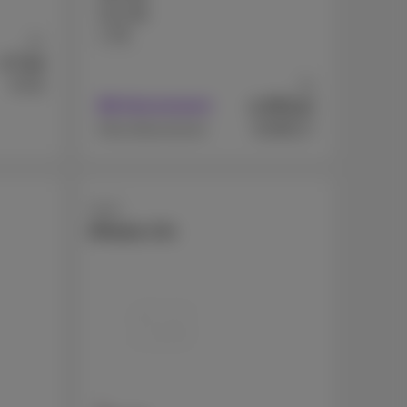
512 GB
1 TB
Ab
7
€
,44
Ab
€719
371
€
Mit Abonnement
,07
€1099,17
Ohne Abonnement
Apple
iPhone 17e