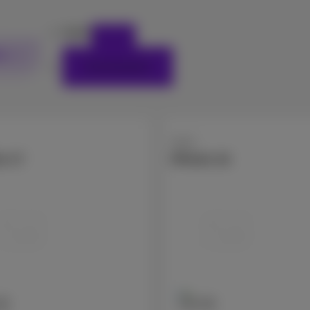
Apple
rs
Zurücksetzen
Apple
e 17
iPhone 16
GB
128 GB