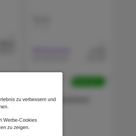
128 GB
256 GB
Ab
81
€
Ab
,82
7
€
Mit Abonnement
595,03
,44
€512,39
Ohne Abonnement
olte
Überholte
Apple
iPhone 13 Refurbished
erlebnis zu verbessern und
men.
ch Werbe-Cookies
ien zu zeigen.