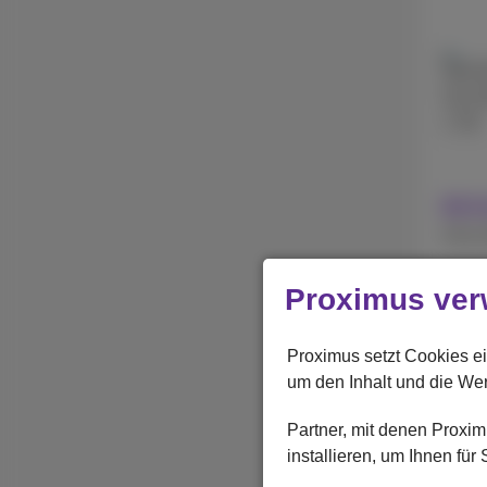
256 
512 
1 TB
Mit 
Ohne 
Proximus ver
Apple
iPhon
Proximus setzt Cookies ei
um den Inhalt und die We
Partner, mit denen Prox
installieren, um Ihnen fü