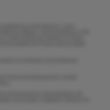
n, bestehend aus einem Gerät mit: 1. einem
 MB für €4,13/Monat, 1 GB für €8,26/Monat, 1,5 GB
ne 2,5 GB für €20,66 oder DataPhone 3,5 GB für
l, Business Mobile Flex Premium, Business Mobile
nerhalb von 24 Monaten ist der Restwert des
en Proximus-Dienstleistung (mind. 4 korrekt
erbar.
imus-Abonnements per Lastschriftverfahren. Bei
rlangen und eventuelle „Chargeback“-Gebühren laut