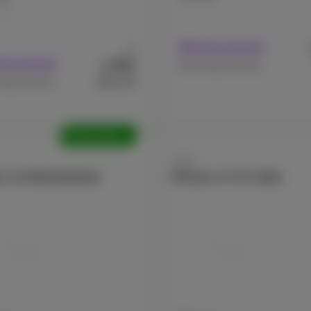
GB
Mit Abonnement
Ab
40
€
Abonnement
,5
Ohne Abonnement
€801,64
Abonnement
Überholte
Apple
e 15 Refurbished
iPhone 17 Pro Max