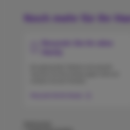
Noch mehr für Ihr Ha
Recyceln Sie Ihr altes
Handy
Ihre gebrauchten Telefone sind wertvoll!
Tauschen Sie Ihre Handys gegen Geld und
schützen Sie den Planeten.
Recyceln Sie Ihr Handy
Bedingungen