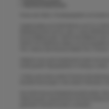
Kombiniertes Angebot
Allgemeine Bedingungen
Preise exkl. MwSt., Privatkopiegebühr von Auvibel u
Angebot gültig vom 03.08.2026 bis zum 01.11.2026 f
Mobilabonnement ab €14, oder 2. einem Mobilabonn
für €12,40/Monat oder 2 GB für €16,53/Monat; ode
€28,93. Die DataPhone-Option ist nicht kompatibel 
Flex+ Intense oder Business Mobile Flex+ Premium
Gültig für neue sowie bestehende Kunden mit einem
Geräts gemäß Tilgungstabelle im Vertrag zu zahlen
1 Gerät, wenn keine andere Proximus-Dienstleistung
bezahlte Rechnungen in den letzten 6 Monaten). Da
Das Gerät muss per Bankkarte bezahlt werden. Wer 
Ablehnung der Lastschrift durch die Bank behält s
geltendem Tarif dem Kunden zu belasten.