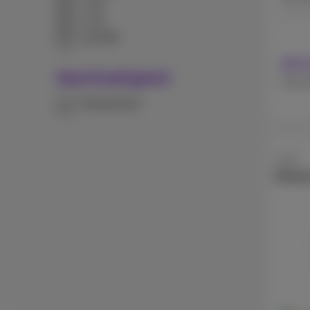
1 TB
512 
2 TB
128 MB
Mit 
Nachhaltigkeit
Ohne 
Refurbished
Apple
iPhon