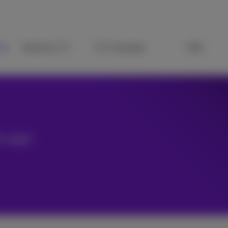
nie
Internet & TV
ICT-Lösungen
Hilfe
h was!