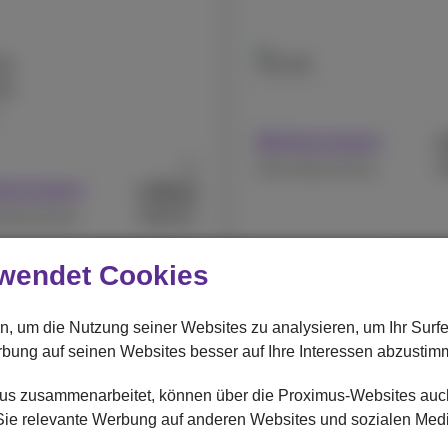
GB
128 GB
GB
Mit Abonnement
Ab
€
Ohne Abonnement
81
€
Abonnement
,82
€809,91
Abonnement
Überholte
Überh
wendet Cookies
Apple
e 15 Pro Refurbished
iPhone 14 Refurbished
n, um die Nutzung seiner Websites zu analysieren, um Ihr Surf
rbung auf seinen Websites besser auf Ihre Interessen abzustim
imus zusammenarbeitet, können über die Proximus-Websites au
r Sie relevante Werbung auf anderen Websites und sozialen Med