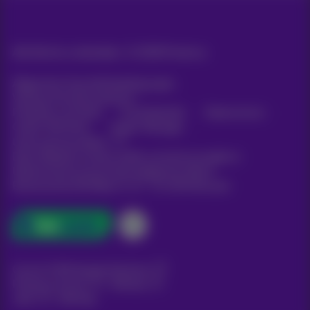
Alle Rechte vorbehalten. ©
2026
Proximus
Allgemeine Geschäftsbedingungen,
Verbraucherinformationen
Preisliste und Tarife
Erreichbarkeit
Datenschutz
Cookie-Richtlinie
Cookie-Manager
Unternehmensdaten
Diese Website wurde erstellt und wird verwaltet in
Übereinstimmung mit dem belgischen Recht.
Boulevard du Roi Albert II, 27 - B-1030 Brüssel.
Carrier & Wholesale Solutions
Proximus Group
|
Telindus
Jobs
|
Sitemap