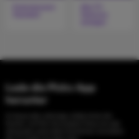
Entertainment
Alle TV-
Standard
Optionen
anzeigen
Lade die Pickx App
herunter
Zu Hause oder unterwegs, erlebe immer den
Komfort, mit Pickx fernzusehen! Schau live oder
zeitversetzt, plane deine Aufnahmen, konsultiere