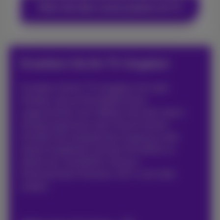
Mehr Info über unsere pakete mit TV
Erweitern Sie Ihr TV-Angebot
Erweitern Sie Ihr TV-Angebot mit mehr
Inhalten, die auf Ihre Bedürfnisse
zugeschnitten sind. Wählen Sie mehr Sport,
Kinderprogramme oder Filme & Serien.
Erhalten Sie unbegrenzten Zugang zu den
besten Angeboten, die das Fernsehen zu
bieten hat, wie Netflix, Disney+,
Entertainment Premium, All-in und viele
andere.