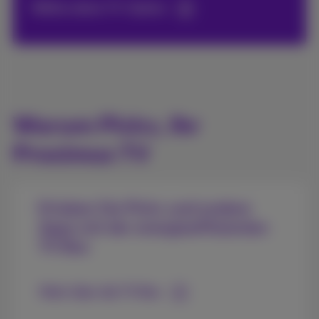
Wähle deine TV-Option
Warum Pickx, Ihr
Proximus TV
Erleben Sie Pickx und andere
Apps mit der energieeffizienten
TV Box
Mehr über die TV Box