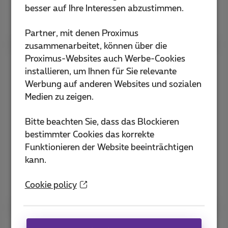
besser auf Ihre Interessen abzustimmen.
Entdecke die TV-Geräte
Partner, mit denen Proximus
zusammenarbeitet, können über die
Proximus-Websites auch Werbe-Cookies
Auf deinem Smartphone oder
installieren, um Ihnen für Sie relevante
Tablet
Werbung auf anderen Websites und sozialen
Medien zu zeigen.
Unterwegs? Durchstöbern Sie den TV-Guide
und schauen Sie weiter, wo immer Sie sind, mit
Bitte beachten Sie, dass das Blockieren
der Pickx-App.
bestimmter Cookies das korrekte
Funktionieren der Website beeinträchtigen
kann.
Entdecken Sie die Pickx-App
Cookie policy