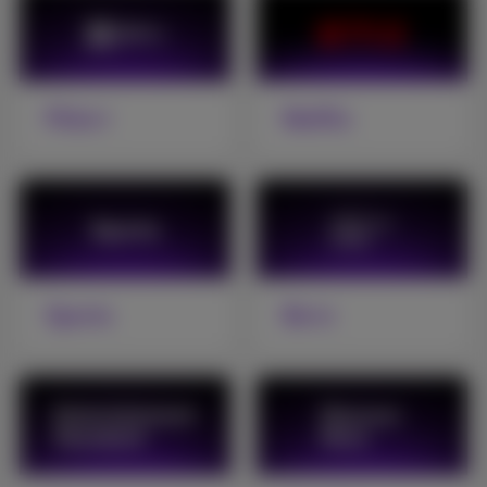
Pickx+
Netflix
Sports
Be tv