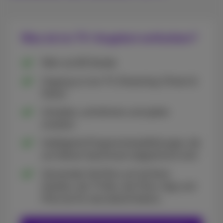
Was ist im TV-Angebot enthalten?
Mehr als 80 Sender
Zugang zu Live-TV, Streaming, Filmen &
Serien
Anhalten, aufnehmen und später
ansehen
Intelligente Programmempfehlungen, die
auf deinen Geschmack abgestimmt sind
Verwenden Sie Pickx auf all Ihren
Geräten, der TV Box, der Pickx-App und
Pickx.be für das beste Erlebnis.