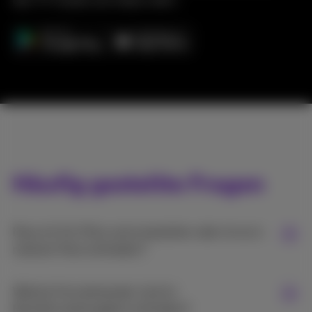
den TV-Guide und vieles mehr...
Häufig gestellte Fragen
Muss ich für Pickx extra bezahlen oder ist es in
meinem Pack enthalten?
Welche Fernsehsender sind im
Basisfernsehangebot enthalten?