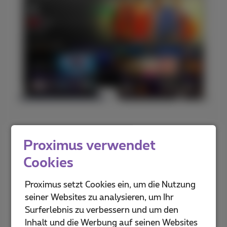
Proximus verwendet
Auf deinem TV-Gerät
Cookies
Erlebe Pickx auf dem großen Bildschirm bei dir
zu Hause mit der Proximus TV Box oder Apple
Proximus setzt Cookies ein, um die Nutzung
TV
seiner Websites zu analysieren, um Ihr
Surferlebnis zu verbessern und um den
Inhalt und die Werbung auf seinen Websites