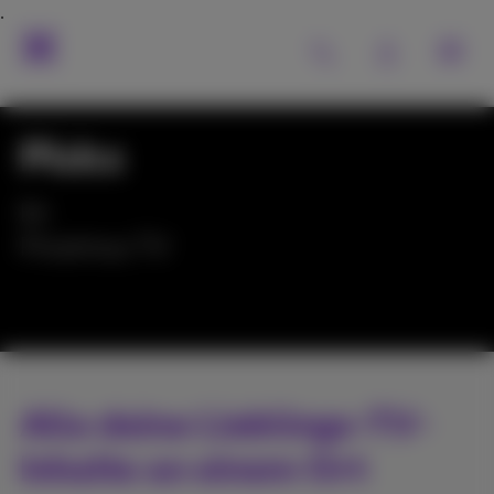
Pickx
Ihr
Proximus TV
Alle deine Lieblings-TV-
Inhalte an einem Ort