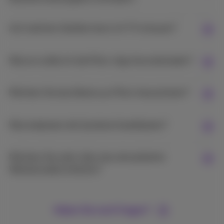
Auf welchen Geräten kann ich TV schauen?
Warum sollte ich die Pickx-App herunterladen?
Möchten Sie das Beste aus Pickx herausholen?
Was bedeuten die Symbole GoedGezien?
Möchten Sie mehr über das aktualisierte
Werbemodell erfahren?
Haben Sie noch Fragen?