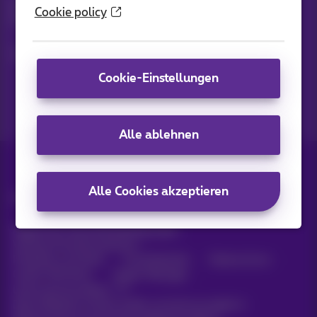
Bleiben Sie per E-Mail auf dem Laufenden über aktuelle
Cookie policy
Nachrichten, Angebote oder Werbeaktionen
Lassen Sie uns das tun!
Cookie-Einstellungen
Alle ablehnen
Alle Cookies akzeptieren
Alle Rechte vorbehalten. ©
2026
Proximus
Allgemeine Geschäftsbedingungen,
Verbraucherinformationen
Preisliste und Tarife
Erreichbarkeit
Datenschutz
Cookie-Richtlinie
Cookie-Manager
Unternehmensdaten
Diese Website wurde erstellt und wird verwaltet in