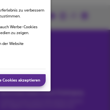
rferlebnis zu verbessern
Mitmachen
bzustimmen.
s auch Werbe-Cookies
edien zu zeigen.
n der Website
Unsere Anwendungen
e Cookies akzeptieren
Nachrichten direkt in Ihren Posteingang
Entdecken Sie die neuesten Informationen, Aktionen
oder Angebote, die gerade erst erschienen sind