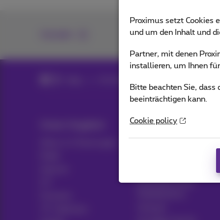
Proximus setzt Cookies e
und um den Inhalt und d
Kontakt
Partner, mit denen Pro
installieren, um Ihnen f
Blog
Alle Nachrichten
Bitte beachten Sie, dass
beeinträchtigen kann.
Cookie policy
Unser Angebot
Hulp & Contact
Alles in 1 Packungen
Hilfe
Mobil
Kontakt
Internet
Rechnung
ICT
Einrichten eines
Mobiltelefons
Festnetz
Hotspot
TV-Optionen