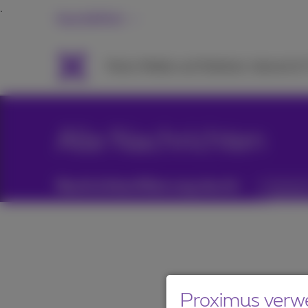
Geschäftlich
Packs
Mobile und Telefonie
Internet &
Alle Nachrichten
Nachrichtenfilterung durch:
Kategori
Proximus verw