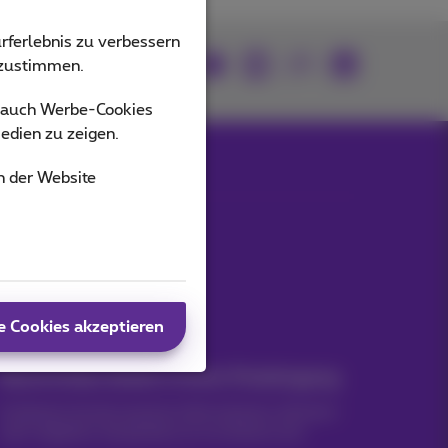
rferlebnis zu verbessern
Mitmachen
bzustimmen.
s auch Werbe-Cookies
edien zu zeigen.
n der Website
Unsere Anwendungen
e Cookies akzeptieren
Nachrichten direkt in Ihren Posteingang
Entdecken Sie die neuesten Informationen, Aktionen
oder Angebote, die gerade erst erschienen sind