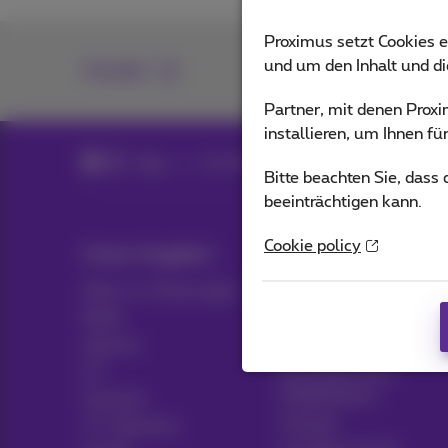
Proximus setzt Cookies e
und um den Inhalt und d
Kontakt
Partner, mit denen Pro
installieren, um Ihnen f
Blog
Alle Nachrichten
Bitte beachten Sie, dass
beeinträchtigen kann.
Cookie policy
Unser Angebot
Hulp & Contact
Alles in 1 Packungen
Hilfe
Mobil
Kontakt
Internet
Rechnung
ICT
Einrichten eines
Mobiltelefons
Festnetz
Hotspot
TV-Optionen