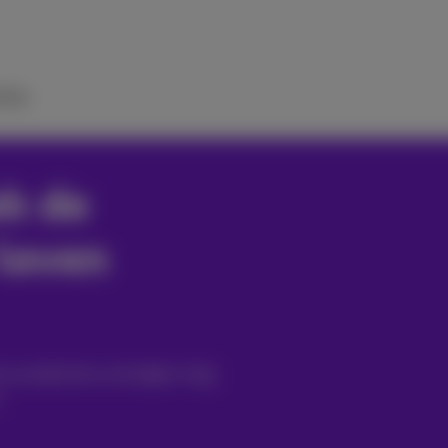
ulp
k de
 leven
mus producten, je budget, krijg
.