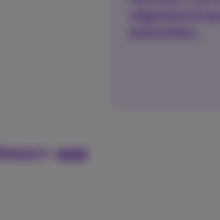
afgestemd op
behoeftes.
ximus+ app