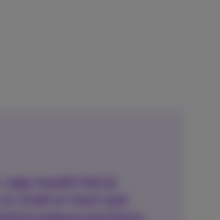
 app maakt het je
Je vindt er heel wat
 betrouwbare partners,