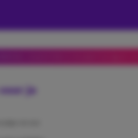
obbelsteen, verzamel tickets en win prijzen! Lees
hier
de voo
voor je
voudiger met onze