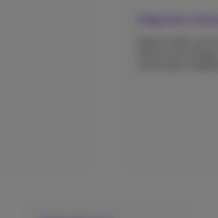
Krijg meer uit je
Betaal minder voor je
dankzij onze kortingen
promocodes of dagelij