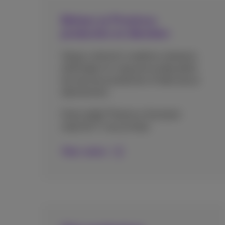
Beheer je Proximus
producten en diensten
Volg je verbruik in realtime, betaal je
rekeningen en voeg eenvoudig opties
toe aan jouw producten of data aan je
abonnement.
Hulp nodig? Proximus Assistant
staat 24/7 voor je klaar.
Meer weten