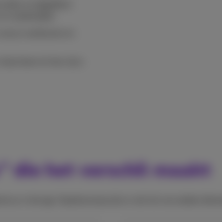
codes en dagelijkse
 en wedstrijden.
van je voorkeuren en
lant bent of niet, hij is
” die het verschil maakt
mus in de app. Daarbovenop zijn er ook tal van andere diens