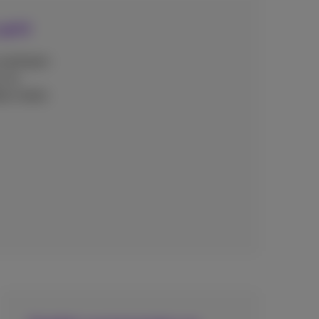
 geld
 aankopen
 via
kse deals