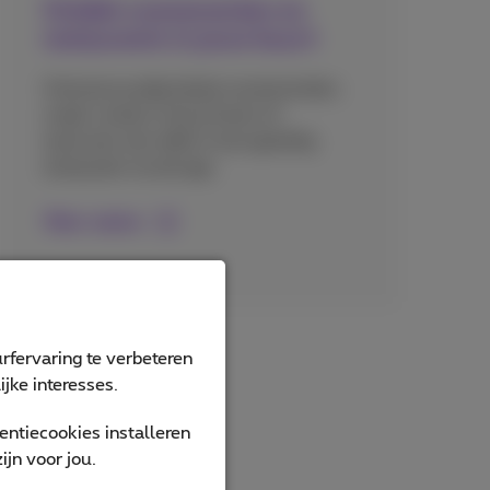
Ontdek evenementen en
restaurants in jouw buurt
Vind eenvoudig lokale evenementen,
maak contact met je buren of
reserveer een tafel in een gezellig
restaurant via de app.
Meer weten
rfervaring te verbeteren
jke interesses.
ntiecookies installeren
jn voor jou.