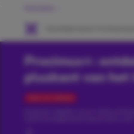
Particulieren
Packs
Mobiel
Internet
TV & Streaming
H
Proximus+: ontde
pluskant van het
Gratis voor iedereen
De app die er dagelijks voor je is: beheer je Proxi
inzicht in je energieverbruik, plan je route en meer