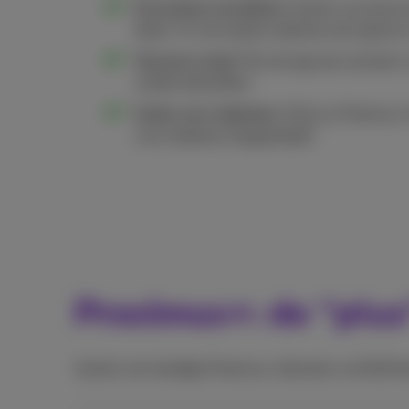
Exclusieve voordelen:
Geniet van promo
deals. En win prijzen dankzij onze games
Op jouw maat:
Pas de app aan op basis 
unieke behoeften.
Gratis voor iedereen:
Of jij nu Proximus-k
voor iedereen toegankelijk!
Proximus+: de “plus
Geniet van handige Proximus-diensten via MyProxi