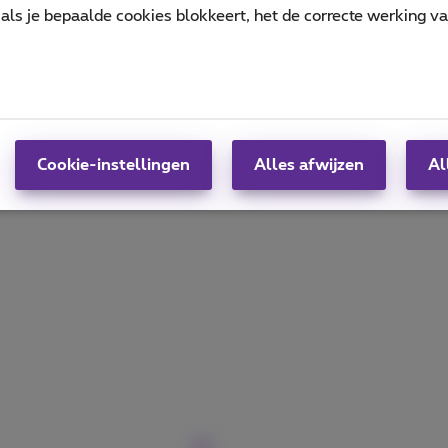
als je bepaalde cookies blokkeert, het de correcte werking v
ag met de Proximus+ app
Cookie-instellingen
Alles afwijzen
Al
ay Store of scan de