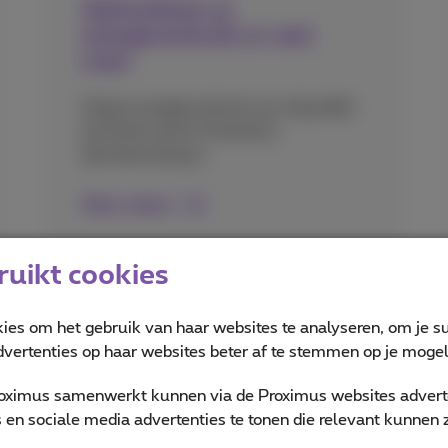
Optimaliseer je
energieverbruik en veel
meer
Volg je energieverbruik op, krijg altijd
het beste tarief of bestel je
dienstencheques.
Meer weten
uikt cookies
kies om het gebruik van haar websites te analyseren, om je su
vertenties op haar websites beter af te stemmen op je mogeli
Alle diensten
oximus samenwerkt kunnen via de Proximus websites adverte
en sociale media advertenties te tonen die relevant kunnen zi