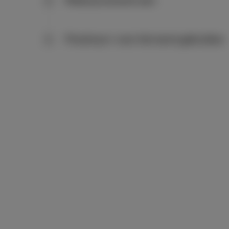
Maak je account aan
2
Proximus+ voor het eerst gebruiken
3