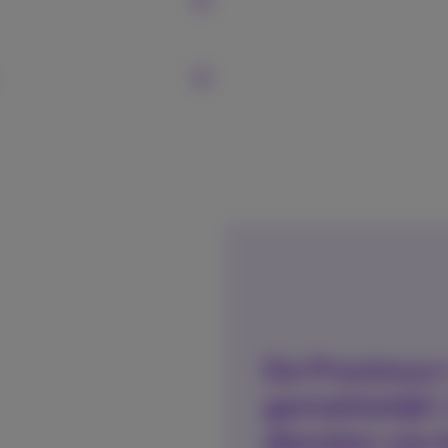
De Proximus+
gemakkelijk! 
diensten van