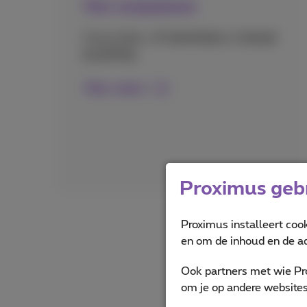
Vlot verplaatsen
Koop je
bus- of treintickets
en
betaal
je parking
Meer weten
Proximus gebr
Proximus installeert coo
en om de inhoud en de ad
Ook partners met wie Pr
om je op andere websites 