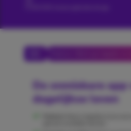
+1.100.000 mensen gebruiken de app.
Proximus+ World: gooi dagelijks de d
De onmisbare app 
dagelijkse leven
Praktisch:
Maak je dagelijkse leven een
gebruiksvriendelijke diensten.